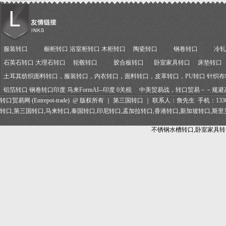
服装转口
橱柜转口 浴室柜转口 木柜转口
陶瓷转口
钢卷转口
冷轧
石英石转口 大理石转口
轮毂转口
胶合板转口
卧室家具转口
床垫转口
土耳其纺织面料转口，服装转口，内衣转口，面料转口，皮革转口，PU转口 针织布转口
铝箔转口 钢卷转口印度 马来FormAI--印度 0关税
中美贸易战，转口贸易－－规避
转
口贸易网 (Entrepot-
trade)
@
版权所有 ｜ 第三国转口 ｜
联系人：詹先生 手机：
133
转口,第三国转口,马来转口,泰国转口,
印尼转口,孟加拉转口,
香港转口,新加坡转口,
斯里
不锈钢水槽转口,卧室家具转